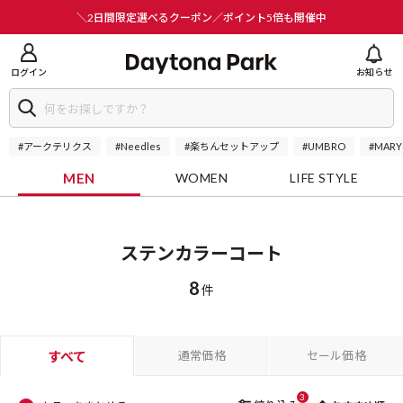
ニューを閉じる
＼2日間限定選べるクーポン／ポイント5倍も開催中
ログイン
お知らせ
#アークテリクス
#Needles
#楽ちんセットアップ
#UMBRO
#MARY
MEN
WOMEN
LIFE STYLE
ステンカラーコート
8
件
すべて
通常価格
セール価格
3