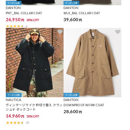
クーポン対象
クーポン対象
DANTON
DANTON
PNT_BAL COLLAR COAT
WLX_BAL COLLAR COAT
26,950
39,600
30%OFF
円
円
6
クーポン対象
クーポン対象
NAUTICA
DANTON
ヴィンテージライク 衿切り替え クラッ
DOWNPROOF WORK COAT
シュド ダックコート
28,600
円
14,960
50%OFF
円
10