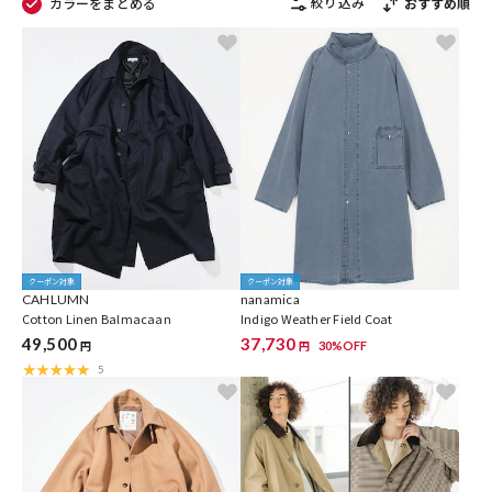
絞り込み
カラーをまとめる
おすすめ順
クーポン対象
クーポン対象
CAHLUMN
nanamica
Cotton Linen Balmacaan
Indigo Weather Field Coat
49,500
37,730
30%OFF
円
円
5