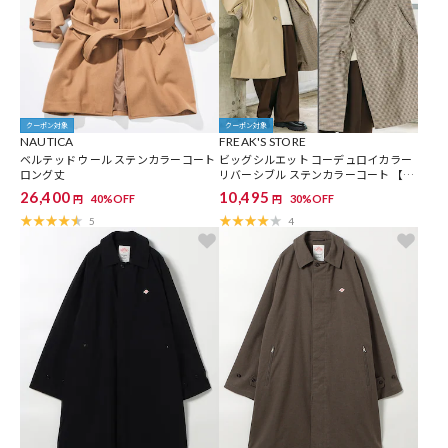
クーポン対象
クーポン対象
NAUTICA
FREAK'S STORE
ベルテッド ウール ステンカラーコート
ビッグシルエット コーデュロイカラー
ロング丈
リバーシブル ステンカラーコート 【限
定展開】
26,400
10,495
40%OFF
30%OFF
円
円
5
4