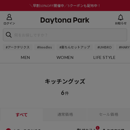
ニューを閉じる
＼早割10%OFF開催中／5クーポンも配布中！
ログイン
お知らせ
#アークテリクス
#Needles
#楽ちんセットアップ
#UMBRO
#MARY
MEN
WOMEN
LIFE STYLE
キッチングッズ
6
件
すべて
通常価格
セール価格
1