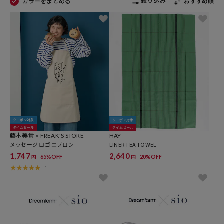
絞り込み
カラーをまとめる
おすすめ順
クーポン対象
クーポン対象
タイムセール
タイムセール
藤本美貴 × FREAK'S STORE
HAY
メッセージ ロゴ エプロン
LINER TEA TOWEL
1,747
2,640
65%OFF
20%OFF
円
円
1