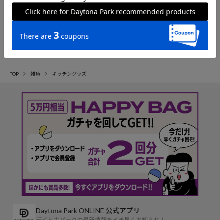
Dreamfarm
vitamix
Dreamfarm / ドリームファーム×鳥羽
A3500i
周作「Sio」 Holey Spadle パスタレー
165,000
円
ドル
3,080
円
1
TOP
雑貨
キッチングッズ
Daytona Park ONLINE 公式アプリ
デイトナパークの最新情報をイチ早くお知らせ！