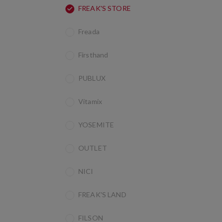
FREAK'S STORE
Freada
Firsthand
PUBLUX
Vitamix
YOSEMITE
OUTLET
NICI
FREAK'S LAND
FILSON