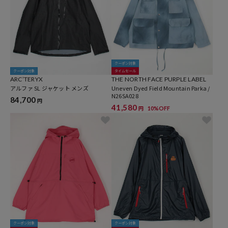
クーポン対象
クーポン対象
タイムセール
ARC’TERYX
THE NORTH FACE PURPLE LABEL
アルファ SL ジャケット メンズ
Uneven Dyed Field Mountain Parka /
N26SA028
84,700
円
41,580
10%OFF
円
クーポン対象
クーポン対象