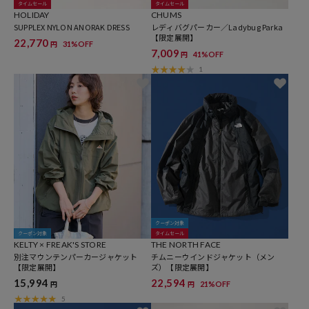
タイムセール
タイムセール
HOLIDAY
CHUMS
SUPPLEX NYLON ANORAK DRESS
レディバグパーカー／Ladybug Parka
【限定展開】
22,770
31%OFF
円
7,009
41%OFF
円
1
クーポン対象
クーポン対象
タイムセール
KELTY × FREAK'S STORE
THE NORTH FACE
別注マウンテンパーカージャケット
チムニーウインドジャケット（メン
【限定展開】
ズ）【限定展開】
15,994
22,594
21%OFF
円
円
5