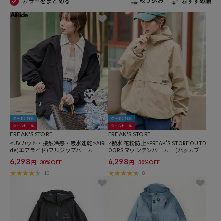
絞り込み
カラーをまとめる
おすすめ順
クーポン対象
クーポン対象
タイムセール
タイムセール
FREAK'S STORE
FREAK'S STORE
<UVカット・接触冷感・吸水速乾>AiRi
<撥水 花粉防止>FREAK'S STORE OUTD
de(エアライド)フルジップパーカー
OORS マウンテンパーカー (パッカブ
【限定展開】
ル)【限定展開】
6,298
6,298
30%OFF
30%OFF
円
円
10
8