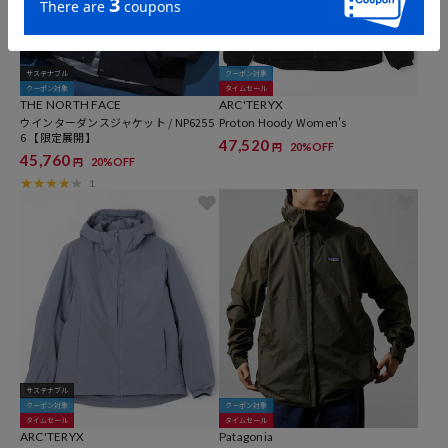
サステナブル
クーポン対象
クーポン対象
タイムセール
THE NORTH FACE
ARC'TERYX
ウインターダンスジャケット / NP6255
Proton Hoody Women's
6 【限定展開】
47,520
20%OFF
円
45,760
20%OFF
円
1
サステナブル
クーポン対象
クーポン対象
タイムセール
タイムセール
ARC'TERYX
Patagonia