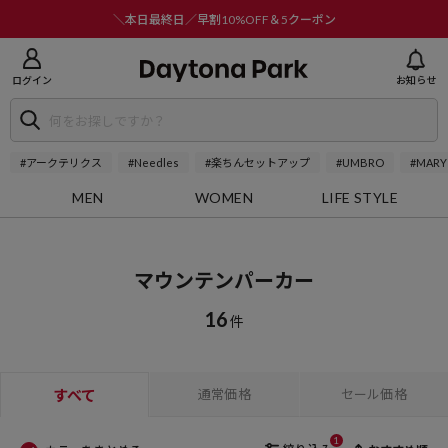
ニューを閉じる
＼本日最終日／早割10%OFF＆5クーポン
ログイン
お知らせ
#アークテリクス
#Needles
#楽ちんセットアップ
#UMBRO
#MARY
MEN
WOMEN
LIFE STYLE
マウンテンパーカー
16
件
すべて
通常価格
セール価格
1