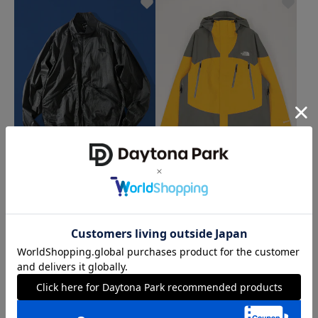
サステナブル
クーポン対象
クーポン対象
タイムセール
タイムセール
THE NORTH FACE
THE NORTH FACE
GAR ウインドジャケット（ユニセック
Winter Dance Jacket / ウインター ダ
ス）【限定展開】
ンス ジャケット / NP62556
21,945
51,480
5%OFF
10%OFF
円
円