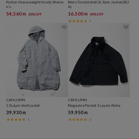
Proton Heavyweight Hoody Wome
Mens Torrentshell 3L Rain Jacket/852
n's
41
54,560
16,500
20%OFF
40%OFF
円
円
5
CAHLUMN
CAHLUMN
2.5Layer shell jacket
Magazine Pocket 3 Layers Parka
39,930
59,950
円
円
3
2