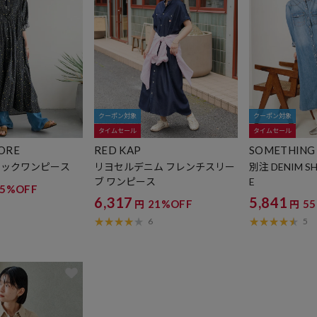
クーポン対象
クーポン対象
タイムセール
タイムセール
TORE
RED KAP
SOMETHING ×
ORE
タックワンピース
リヨセルデニム フレンチスリー
別注 DENIM SH
ブ ワンピース
E
35%OFF
6,317
5,841
21%OFF
5
円
円
6
5