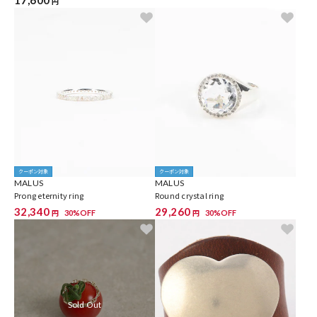
17,600
円
クーポン対象
クーポン対象
MALUS
MALUS
Prong eternity ring
Round crystal ring
32,340
29,260
30%OFF
30%OFF
円
円