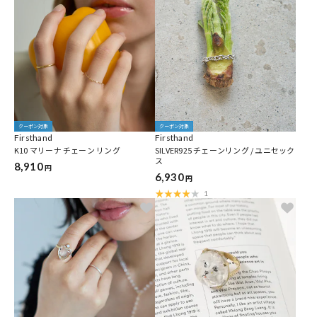
クーポン対象
クーポン対象
Firsthand
Firsthand
K10 マリーナ チェーン リング
SILVER925 チェーンリング / ユニセック
ス
8,910
円
6,930
円
1