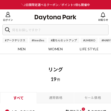
ニューを閉じる
＼2日間限定選べるクーポン／ポイント5倍も開催中
ログイン
お知らせ
#アークテリクス
#Needles
#楽ちんセットアップ
#UMBRO
#MARY
MEN
WOMEN
LIFE STYLE
リング
19
件
すべて
通常価格
セール価格
1