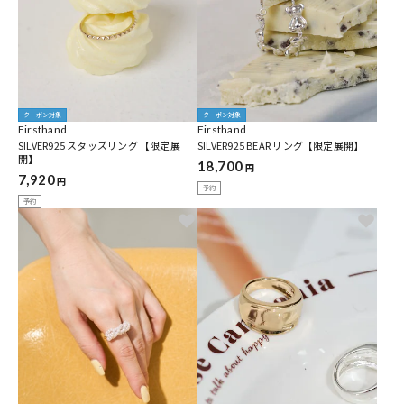
クーポン対象
クーポン対象
Firsthand
Firsthand
SILVER925 スタッズリング 【限定展
SILVER925 BEAR リング【限定展開】
開】
18,700
円
7,920
円
予約
予約