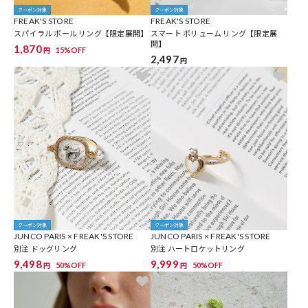
クーポン対象
クーポン対象
FREAK'S STORE
FREAK'S STORE
スパイラル ボール リング【限定展開】
スマート ボリューム リング【限定展
開】
1,870
15%OFF
円
2,497
円
クーポン対象
クーポン対象
JUNCO PARIS × FREAK'S STORE
JUNCO PARIS × FREAK'S STORE
別注 ドッグリング
別注 ハートロケットリング
9,498
9,999
50%OFF
50%OFF
円
円