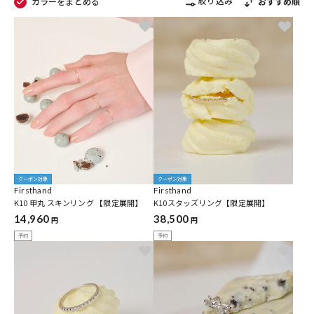
絞り込み
カラーをまとめる
おすすめ順
クーポン対象
クーポン対象
Firsthand
Firsthand
K10 甲丸 スキンリング 【限定展開】
K10スタッズリング【限定展開】
14,960
38,500
円
円
予約
予約