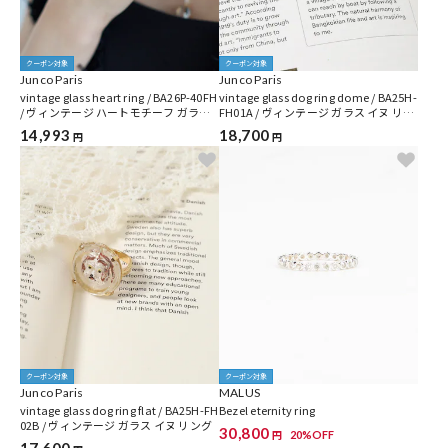
クーポン対象
クーポン対象
Junco Paris
Junco Paris
vintage glass heart ring / BA26P-40FH
vintage glass dog ring dome / BA25H-
/ ヴィンテージ ハートモチーフ ガラス
FH01A / ヴィンテージ ガラス イヌ リン
リング
グ
14,993
18,700
円
円
クーポン対象
クーポン対象
Junco Paris
MALUS
vintage glass dog ring flat / BA25H-FH
Bezel eternity ring
02B / ヴィンテージ ガラス イヌ リング
30,800
20%OFF
円