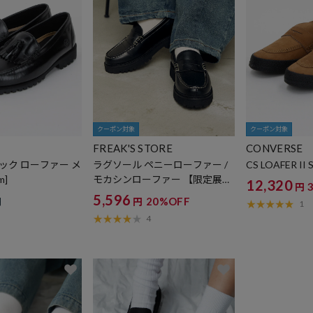
クーポン対象
クーポン対象
FREAK'S STORE
CONVERSE
ック ローファー メ
ラグソール ペニーローファー /
CS LOAFER II 
m]
モカシンローファー 【限定展
12,320
円
開】
5,596
20%OFF
円
円
1
4