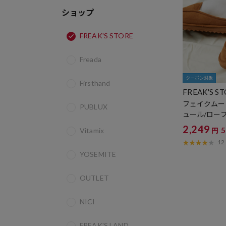
ショップ
FREAK'S STORE
Freada
クーポン対象
Firsthand
FREAK'S S
フェイクムー
PUBLUX
ュール/ロー
定展開】
2,249
Vitamix
円
12
YOSEMITE
OUTLET
NICI
FREAK'S LAND