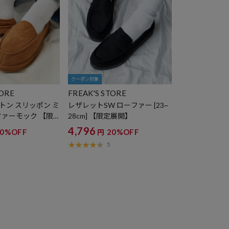
クーポン対象
TORE
FREAK'S STORE
トン スリッポン ミ
レザレットSW ローファー [23~
ファーモック 【限
28cm] 【限定展開】
4,796
50%OFF
20%OFF
円
5