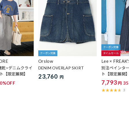
クーポン対象
クーポン対象
タイムセール
TORE
Orslow
Lee × FREAK
速乾>デニムクライ
DENIM OVERLAP SKIRT
別注ペインタ
ト【限定展開】
ト【限定展開
23,760
円
7,793
50%OFF
3
円
3