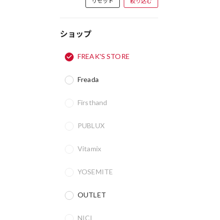
リセット
絞り込む
ショップ
FREAK'S STORE
Freada
Firsthand
PUBLUX
Vitamix
YOSEMITE
OUTLET
NICI