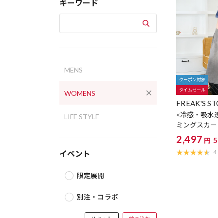
キーワード
MENS
クーポン対象
タイムセール
WOMENS
FREAK'S S
<冷感・吸水
LIFE STYLE
ミングスカー
2,497
円
4
イベント
限定展開
別注・コラボ