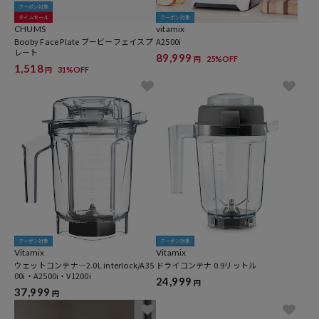
クーポン対象
タイムセール
クーポン対象
CHUMS
vitamix
Booby Face Plate ブービーフェイスプ
A2500i
レート
89,999
25%OFF
円
1,518
31%OFF
円
クーポン対象
クーポン対象
Vitamix
Vitamix
ウェットコンテナ―2.0L interlock/A35
ドライコンテナ 0.9リットル
00i・A2500i・V1200i
24,999
円
37,999
円