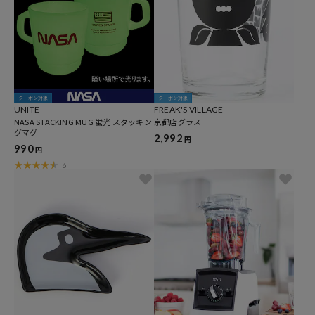
クーポン対象
クーポン対象
UNITE
FREAK'S VILLAGE
NASA STACKING MUG 蛍光 スタッキン
京都店グラス
グマグ
2,992
円
990
円
6