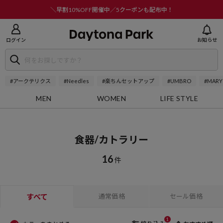
ニューを閉じる
＼早割10%OFF開催中／5クーポンも配布中！
ログイン
お知らせ
#アークテリクス
#Needles
#楽ちんセットアップ
#UMBRO
#MARY
MEN
WOMEN
LIFE STYLE
食器/カトラリー
16
件
すべて
通常価格
セール価格
1