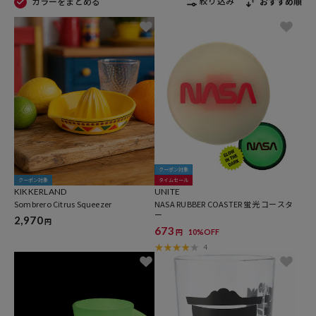
絞り込み
カラーをまとめる
おすすめ順
クーポン対象
クーポン対象
タイムセール
KIKKERLAND
UNITE
Sombrero Citrus Squeezer
NASA RUBBER COASTER 蛍光 コースタ
ー
2,970
円
673
10%OFF
円
4