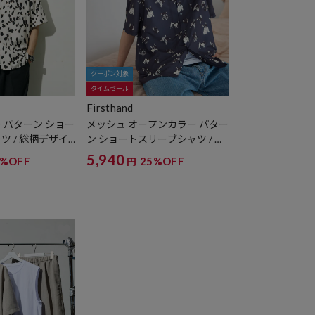
クーポン対象
タイムセール
Firsthand
 パターン ショー
メッシュ オープンカラー パター
ツ / 総柄デザイ
ン ショートスリーブシャツ / 総
/ セットアップ対
柄デザイン開襟シャツ / ビッグ
5,940
5%OFF
25%OFF
円
】
シルエット