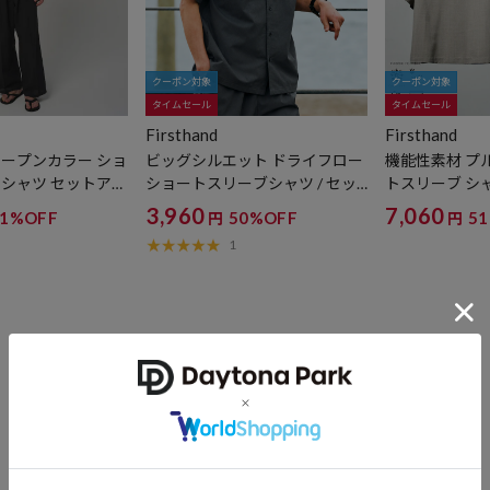
クーポン対象
クーポン対象
タイムセール
タイムセール
Firsthand
Firsthand
オープンカラー ショ
ビッグシルエット ドライフロー
機能性素材 プ
 シャツ セットアッ
ショートスリーブシャツ / セッ
トスリーブ シ
/ UVカット / 速乾
トアップ対応
3点セット / ウ
3,960
7,060
41%OFF
50%OFF
5
円
円
感 【限定展開】
Vカット / 速乾
1