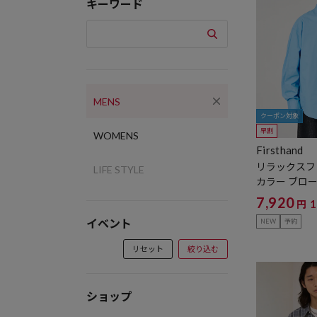
キーワード
MENS
クーポン対象
早割
WOMENS
Firsthand
リラックスフ
LIFE STYLE
カラー ブロ
開】
7,920
円
イベント
NEW
予約
リセット
絞り込む
ショップ