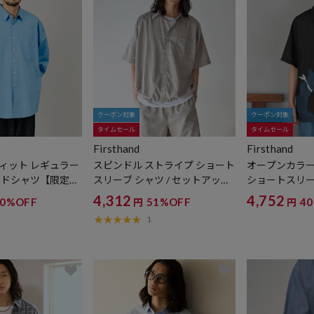
クーポン対象
クーポン対象
タイムセール
タイムセール
Firsthand
Firsthand
ィット レギュラー
スピンドル ストライプ ショート
オープンカラー
ードシャツ【限定展
スリーブ シャツ / セットアップ
ショートスリー
対応
グシルエット
4,312
4,752
10%OFF
51%OFF
4
円
円
1