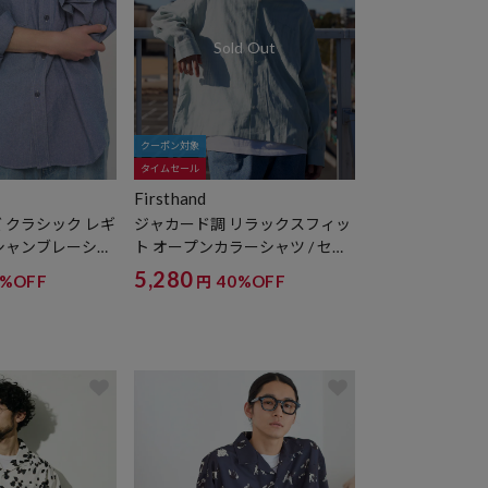
クーポン対象
タイムセール
Firsthand
 クラシック レギ
ジャカード調 リラックスフィッ
シャンブレーシャ
ト オープンカラーシャツ / セミ
ーブ
シアー / ドビー織
5,280
0%OFF
40%OFF
円