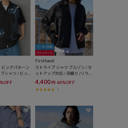
クーポン対象
タイムセール
Firsthand
 ビッグパターン
ストライプ シャツ ブルゾン / セ
ブシャツ / ビッ
ットアップ対応 / 羽織り /リラッ
クスフィット
4,400
0%OFF
60%OFF
円
1