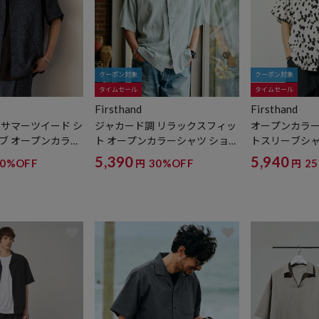
クーポン対象
クーポン対象
タイムセール
タイムセール
Firsthand
Firsthand
 サマーツイード シ
ジャカード調 リラックスフィッ
オープンカラー
ブ オープンカラー
ト オープンカラーシャツ ショー
トスリーブシャ
トアップ対応 / イ
トスリーブ / セミシアー / ドビ
ン開襟シャツ 
5,390
5,940
20%OFF
30%OFF
2
円
円
ー織
応 【限定展開