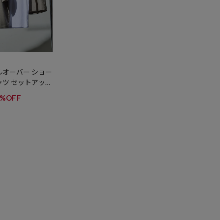
ルオーバー ショー
ャツ セットアップ
ォッシャブル / U
1%OFF
性 / 接触冷感