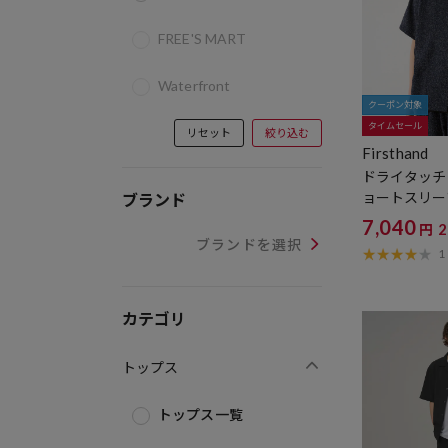
FREE'S MART
Waterfront
クーポン対象
タイムセール
リセット
絞り込む
Firsthand
ドライタッチ
ョートスリー
ブランド
シャツ / セッ
7,040
円
ージーケア
ブランドを選択
1
カテゴリ
トップス
トップス一覧