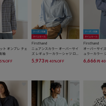
クーポン対象
クーポン対象
タイムセール
タイムセール
Firsthand
Firsthand
ット オンブレ チェ
ニュアンスカラー オーバーサイ
オーバーサイズ
 長袖
ズ レギュラーカラーシャツ ロン
ュラーカラー 
グスリーブ
ツ ロングスリ
5,973
6,666
65%OFF
40%OFF
4
円
円