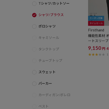
Tシャツ/カットソー
シャツ/ブラウス
クーポン対象
タイムセール
ポロシャツ
Firsthand
機能性素材 
キャミソール
ートスリーブ
プ 3点セット 
9,150
円
タンクトップ
性 / 接触冷
1
チューブトップ
スウェット
パーカー
カーディガン/ボレロ
ベスト