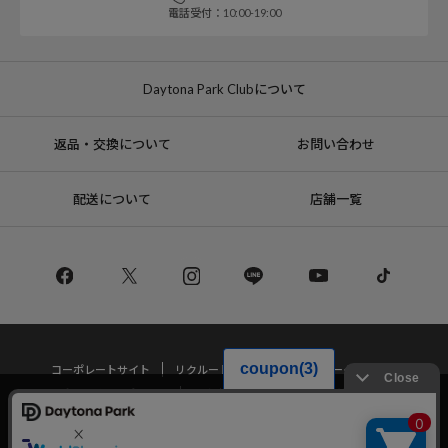
電話受付：10:00-19:00
Daytona Park Clubについて
返品・交換について
お問い合わせ
配送について
店舗一覧
コーポレートサイト
リクルート
サステナブルマークについて
プライバシーポリシー
特定商取引法・古物営業法に基づく表記
当サイトでは利用体験の向上およびコンテンツの最適な提供、トラフィック
の分析を目的としてCookieを使用しています。
サイトの閲覧を継続された場合、Cookieの利用に同意したことものといたし
Copyright © DAYTONA INTERNATIONAL Co.,Ltd All Rights Reserved.