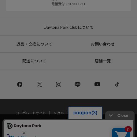
電話受付：10:00-19:00
Daytona Park Clubについて
返品・交換について
お問い合わせ
配送について
店舗一覧
コーポレートサイト
リクルート
サステナブルマークについて
プライバシーポリシー
特定商取引法・古物営業法に基づく表記
当サイトでは利用体験の向上およびコンテンツの最適な提供、トラフィック
の分析を目的としてCookieを使用しています。
サイトの閲覧を継続された場合、Cookieの利用に同意したことものといたし
Copyright © DAYTONA INTERNATIONAL Co.,Ltd All Rights Reserved.