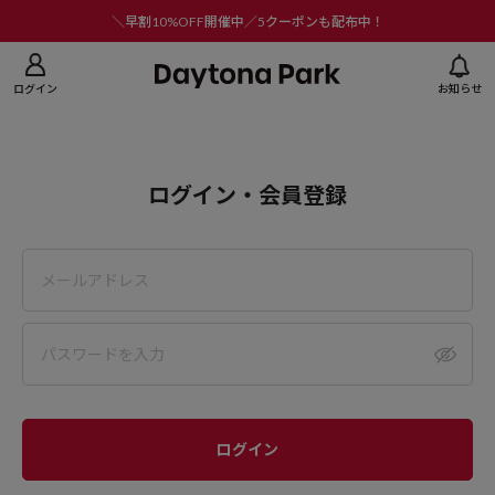
ニューを閉じる
＼早割10%OFF開催中／5クーポンも配布中！
ログイン
お知らせ
ログイン・会員登録