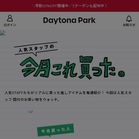
ニューを閉じる
＼早割10%OFF開催中／5クーポンも配布中！
ログイン
お知らせ
人気STAFFたちがリアルに買った推しアイテムを毎週紹介！
今回は人気スタ
ッフ 田代のお買い物をウォッチ。