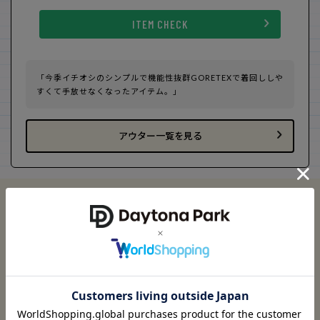
ITEM CHECK
「今季イチオシのシンプルで機能性抜群GORETEXで着回ししや
すくて手放せなくなったアイテム。」
アウター一覧を見る
ITEM 03
『僕の大好きな配色!!』
FREAK'S STORE
The FOX グラデーション ニットカーディガン