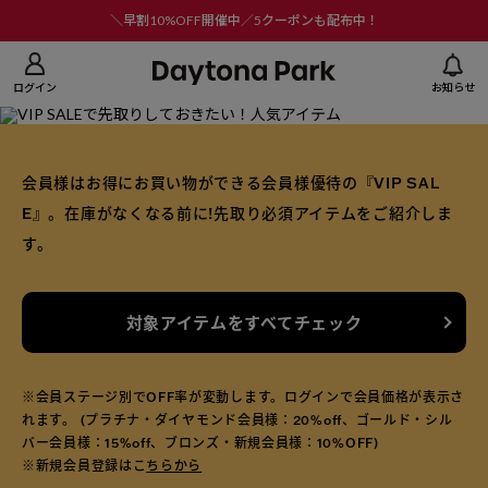
ニューを閉じる
＼早割10%OFF開催中／5クーポンも配布中！
ログイン
お知らせ
会員様はお得にお買い物ができる会員様優待の『VIP SAL
E』。
在庫がなくなる前に!先取り必須アイテムをご紹介しま
す。
対象アイテムをすべてチェック
※会員ステージ別でOFF率が変動します。ログインで会員価格が表示さ
れます。
(プラチナ・ダイヤモンド会員様：20%off、
ゴールド・シル
バー会員様：15%off、ブロンズ・新規会員様：10%OFF)
※新規会員登録はこ
ちらから