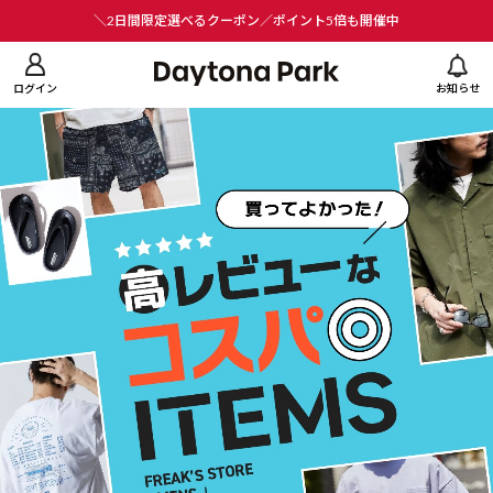
ニューを閉じる
＼2日間限定選べるクーポン／ポイント5倍も開催中
ログイン
お知らせ