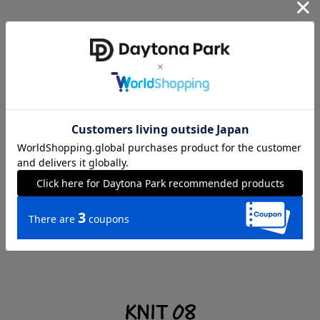
2WAY リボン 透かしニット
着こなし方によって選べる、前後2way仕様の透かし編みニット。
インナー
を変えてロングシーズン着られます。
￥6,996 tax in
CHECK