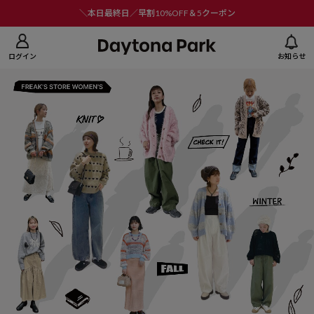
ニューを閉じる
＼本日最終日／早割10%OFF＆5クーポン
ログイン
お知らせ