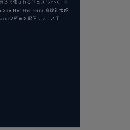
) 渋谷で催されるフェス"SYNCHR
in,She Her Her Hers,奇妙礼太郎
charinの新曲を配信リリース予