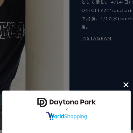
として活動。 4/14(日
ONICITY24"sacchar
で出演、4/17(水)sac
定。
INSTAGRAM