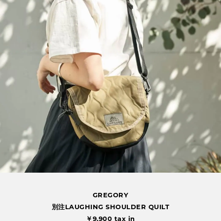
GREGORY
別注LAUGHING SHOULDER QUILT
￥9,900 tax in