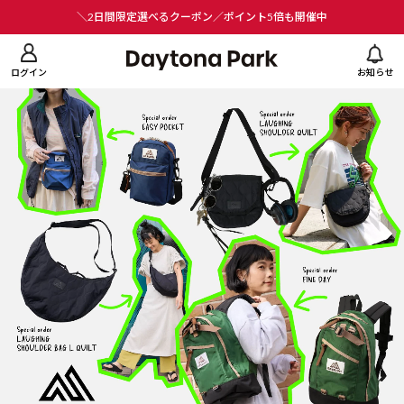
ニューを閉じる
＼2日間限定選べるクーポン／ポイント5倍も開催中
ログイン
お知らせ