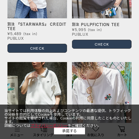
別注 『STARWARS』 CREDIT
別注 PULPFICTION TEE
TEE
¥5,995 (tax in)
¥5,489 (tax in)
PUBLUX
PUBLUX
CHECK
CHECK
当サイトでは利用体験の向上およびコンテンツの最適な提供、トラフィック
の分析を目的としてCookieを使用しています。
サイトの閲覧を継続された場合、Cookieの利用に同意したことものといたし
ます。
詳細については
プライバシーポリシー
をご確認ください。
承諾する
メニュー
スタイリング
探す
お気に入り
カート