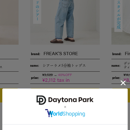
FREAK'S STORE
Fi
brand:
brand:
デ
シアーラメ5分袖トップス
name:
name:
ス
テ
¥3,520
→
40%OFF
¥14
price:
price:
¥2,112 tax in
¥8
CHECK