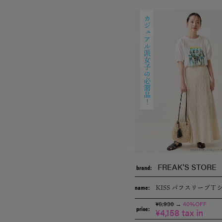
カジュアル派女子の必需品！
FREAK'S STORE
brand:
KISS パフスリーブＴ
name:
¥6,930
→
40%OFF
price:
¥4,158 tax in