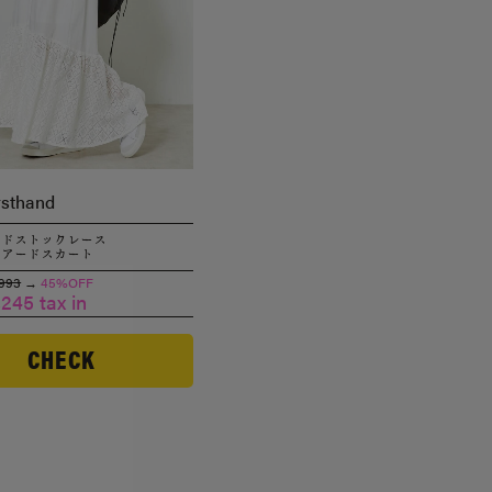
rsthand
ッドストックレース
ィアードスカート
,993
→
45%OFF
,245 tax in
CHECK