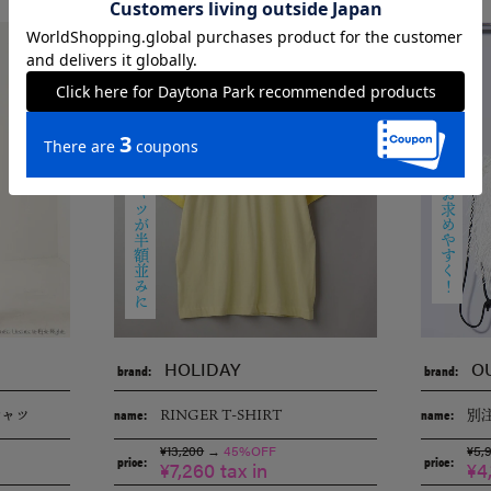
HOLIDAY
毎年大人気のバッグがお求めやすく！
の
T
シャツが半額並みに
HOLIDAY
O
brand:
brand:
シャツ
RINGER T-SHIRT
別
name:
name:
¥13,200
→
45%OFF
¥5,
price:
price:
¥7,260 tax in
¥4