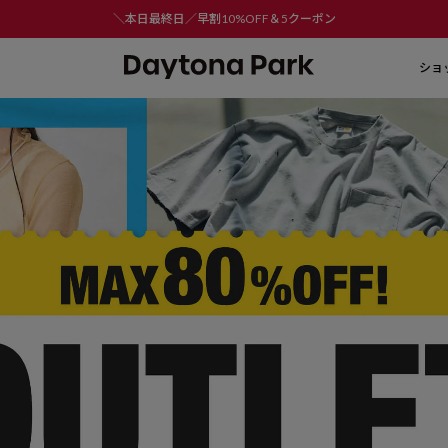
＼本日最終日／早割10%OFF＆5クーポン
ショ