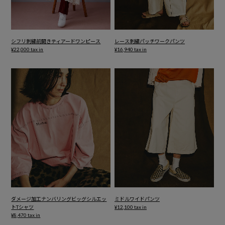
シフリ刺繍前開きティアードワンピース
レース刺繍パッチワークパンツ
¥22,000 tax in
¥16,940 tax in
ダメージ加工ナンバリングビッグシルエッ
ミドルワイドパンツ
トTシャツ
¥12,100 tax in
¥8,470 tax in