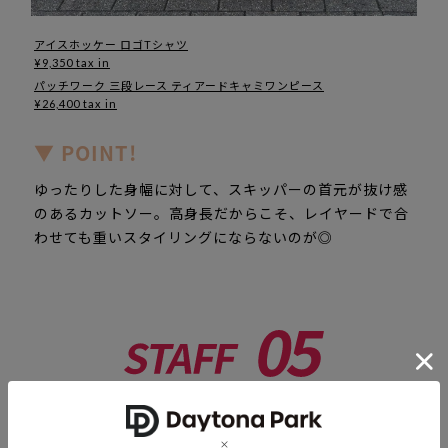
アイスホッケー ロゴTシャツ
¥9,350 tax in
パッチワーク 三段レース ティアードキャミワンピース
¥26,400 tax in
▼ POINT!
ゆったりした身幅に対して、スキッパーの首元が抜け感
のあるカットソー。高身長だからこそ、レイヤードで合
わせても重いスタイリングにならないのが◎
杉本 光