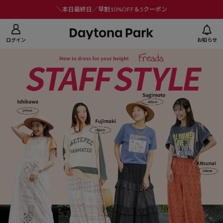
ニューを閉じる
＼本日最終日／早割10%OFF＆5クーポン
ログイン
お知らせ