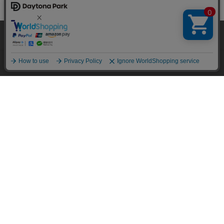
当サイトでは利用体験の向上およびコンテンツの最適な提供、トラフィック
の分析を目的としてCookieを使用しています。
サイトの閲覧を継続された場合、Cookieの利用に同意したことものといたし
ます。
詳細については
プライバシーポリシー
をご確認ください。
承諾する
メニュー
スタイリング
探す
お気に入り
カート
HOME
特集一覧
身長別スタッフの着こなし術＜Freada＞