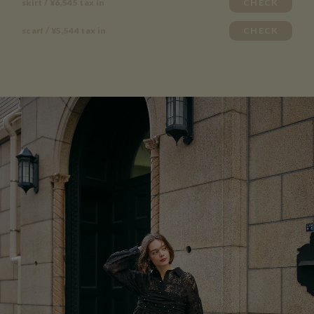
skirt / ¥6,545 tax in
CHECK
scarf / ¥5,544 tax in
CHECK