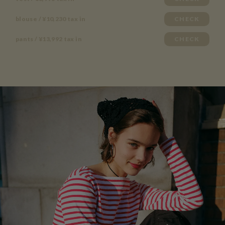
blouse / ¥10,230 tax in
CHECK
pants / ¥13,992 tax in
CHECK