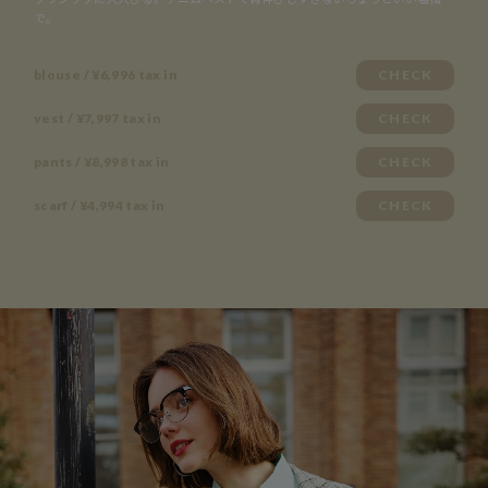
で。
blouse / ¥6,996 tax in
CHECK
vest / ¥7,997 tax in
CHECK
pants / ¥8,998 tax in
CHECK
scarf / ¥4,994 tax in
CHECK