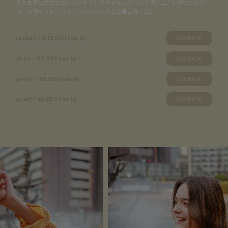
大人女子に欠かせないジャケットスタイル。デニムでカジュアルダウンしつ
つ、スカーフをプラスしてワンランク上の着こなしに。
jacket / ¥13,530 tax in
CHECK
shirt / ¥7,997 tax in
CHECK
pants / ¥8,580 tax in
CHECK
scarf / ¥6,050 tax in
CHECK