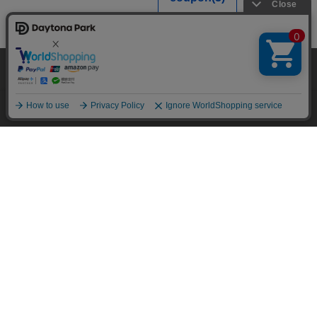
当サイトでは利用体験の向上およびコンテンツの最適な提供、トラフィック
の分析を目的としてCookieを使用しています。
サイトの閲覧を継続された場合、Cookieの利用に同意したことものといたし
ます。
詳細については
プライバシーポリシー
をご確認ください。
承諾する
メニュー
スタイリング
探す
お気に入り
カート
HOME
特集一覧
今年の、私の気分を作る。＜FREAK'S STORE WOMEN'S＞