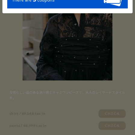
女性らしい品のある透け感とキャミワンピースで、大人のレイヤードスタイル
を。
shirt / ¥9,548 tax in
CHECK
pants / ¥8,998 tax in
CHECK