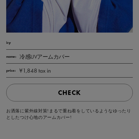
icy
冷感UVアームカバー
name:
¥1,848 tax in
price:
CHECK
お洒落に紫外線対策!まるで重ね着をしているようなゆったり
としたつけ心地のアームカバー!