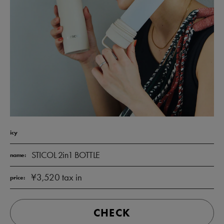
icy
STICOL 2in1 BOTTLE
name:
¥3,520 tax in
price:
CHECK