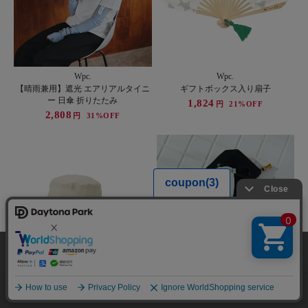
Wpc.
Wpc.
【晴雨兼用】遮光 エアリアルタイニ
ギフトボックス入り扇子
ー 日傘 折りたたみ
1,824
円
21%OFF
2,808
円
31%OFF
当サイトでは利用体験の向上およびコンテンツの最適な提供、トラフィック
の分析を目的としてCookieを使用しています。
サイトの閲覧を継続された場合、Cookieの利用に同意したことものといたし
ます。
詳細については
プライバシーポリシー
をご確認ください。
承諾する
メニュー
スタイリング
探す
お気に入り
カート