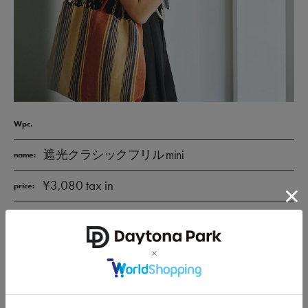
Wpc.
遮光クラシックフリル mini
name:
¥3,080 tax in
price:
CHECK
上品なフリルが大人気！完全遮光100％生地を使用したフェミ
ニンな折りたたみ日傘。