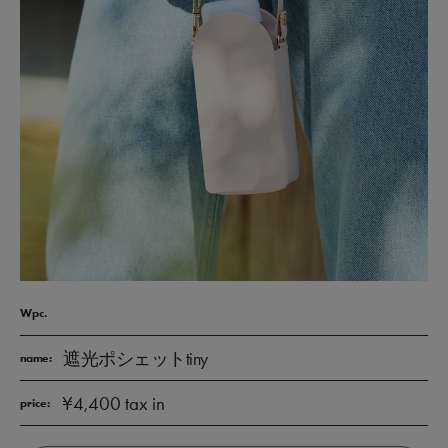
Wpc.
遮光ポシェットtiny
name:
¥4,400 tax in
price: