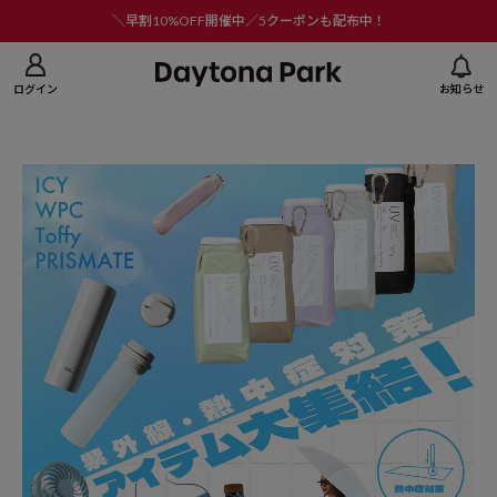
ニューを閉じる
＼早割10%OFF開催中／5クーポンも配布中！
ログイン
お知らせ