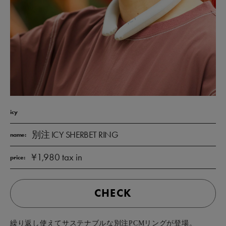
icy
別注 ICY SHERBET RING
name:
¥1,980 tax in
price:
CHECK
繰り返し使えてサステナブルな別注PCMリングが登場。