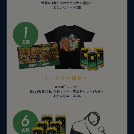
世界に3点だけのオリジナル寝袋＋
よなよなエール3缶
Tシャツチル泊サマー
コラボTシャツ＋
BEB5軽井沢 by 星野リゾート宿泊チケット2名分＋
よなよなエール3缶