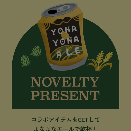
る必要かつ適切な監督を行います。
＜開示等のお求め＞
・当個人情報の利用目的の通知、開示、内容の訂正・追加または削除、
利用の停止・消去および第三者への提供の停止、第三者提供記録の開示
の請求（「開示等」といいます。）を受け付けております。開示等の求
めは、以下の「個人情報苦情及び相談窓口」で受け付けます。
＜個人情報をご入力するにあたっての注意事項＞
・必要事項が記載されていない場合、最適なご回答ができない場合があ
ります。
＜個人情報保護管理者＞
株式会社デイトナ・インターナショナル
常務取締役 DX本部 本部長 加藤利典
＜個人情報苦情及び相談窓口＞
株式会社デイトナ・インターナショナル
人事総務部 総務課 苦情相談窓口
TEL：03-5770-8798
【注意事項】
※当選者には8月中旬〜10月下旬ごろDMにてご連絡いたします
※当選者にはご連絡までフォローを解除しないようご注意ください。
※当選時にDMをお送りするため、アカウントが非公開の場合、抽選対象
外となります。
●︎抽選方法や当選に関するお問い合わせにはお答えできませんので、ご
了承ください。
●︎賞品は、ご登録いただいているご住所へ8月中旬〜10月下旬に発送予定
です。都合により発送時期が前後する場合がございます。●︎長期不在
コラボアイテムをGETして
や、ご登録住所の不備・転居等により賞品をお届けできない場合、ご当
選を無効とさせていただく場合がございます。 あらかじめご了承くださ
よなよなエールで乾杯！
い。●本キャンペーンは、予告なく終了する場合がございます。