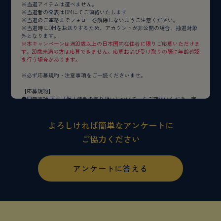
※当選アイテムは選べません。
※当選者の発表はDMにてご連絡いたします
※当選のご連絡までフォローを解除しないようご注意ください。
※当選時にDMをお送りするため、アカウントが非公開の場合、抽選対象
外となります。
※本キャンペーンは満20歳以上の日本国内在住者に限りご応募いただけま
す。20歳未満の方は応募できません。応募および受け取りの際に年齢確認
を行う場合があります。
※必ず応募規約・注意事項をご一読くださいませ。
【応募規約】
●︎同意事項 下記「個人情報の取り扱いについて」をご確認いただき、宜
しければエントリーしてください。お客様の情報は、当社が本キャンペ
ーンの当選のご連絡の際に使用させていただき、当社が定める「プライ
バシーポリシー」に則り、適切に管理いたします。
よろしければ簡単なアンケートに
▼プライバシーポリシーはこちら▼
ご協力ください
https://daytonajp.com/policy/
「個人情報の取り扱いについて」
＜利用目的＞
・当選時にご提出いただく個人情報は、当社が本キャンペーンの景品を
アンケートに答える
配送する際に適切に対応し管理するために利用します。
＜第三者提供＞
・法令に基づく場合を除いて、ご本人様の同意なく当個人情報を第三者
に提供することはありません。
＜委託＞
・当個人情報の取扱いを委託することがありますが、委託にあたって
は、委託先における個人情報の安全管理が図られるよう、委託先に対す