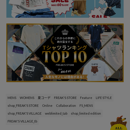
MENS
WOMENS
夏コーデ
FREAK'S STORE
Feature
LIFE STYLE
shop_FREAK'S STORE
Online
Collaboration
FS_MENS
shop_FREAK'S VILLAGE
weblimited_tab
shop_limited edition
FREAK'S VILLAGE_tb