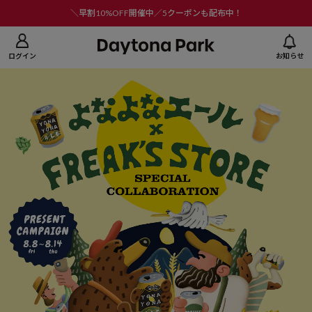
ニューを閉じる
＼早割10%OFF開催中／5クーポンも配布中！
ログイン
お知らせ