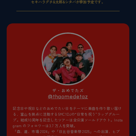
セキハラグチ&太郎&シタバが参加予定です。
ザ・おめでたズ
@thaomedetaz
記念日や祝日などのおめでたい日をテーマに楽曲を作り歌い届け
る、富山を拠点に活動する5MC1DJの“日常を祝う”ラップグルー
プ。結成10周年を記念したツアーは全公演ソールドアウト。Insta
gram のフォロワーは3.7 万人を突破。
「森、道、市場 2024」や「日比谷音楽祭 2025」への出演、ヒプ