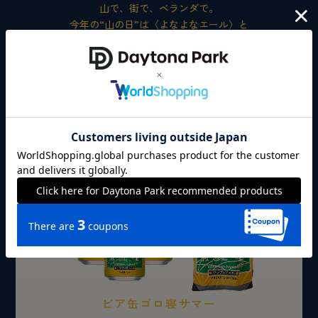
山で、街で、ベランダで。
今年の“山の日”は〈よなよなエール〉と
〈FREAK'S STORE〉で乾杯しよう！
豪華景品が抽選で10名様に当たる！
乾杯キャンペーン開催🍺⛰
ビア缶ゴロ寝サマー