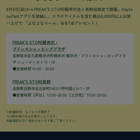
※必ず応募規約をご一読くださいませ。
8月8日(金)からFREAK'S STORE軽井沢店と長野店限定で開催。Dayto
na Parkアプリを登録し、コラボアイテムを含む税込8,000円以上お買
い上げで 「よなよなエール」缶を1本プレゼント！
FREAK'S STORE軽井沢・
プリンスショッピングプラザ
長野県北佐久郡軽井沢町軽井沢 軽井沢・プリンスショッピングプラ
ザ ニューイースト 17・18
●営業時間 10:00～20:00
FREAK'S STORE長野
長野県長野市北石堂町1402-1甲州屋ビル 1・2F
●営業時間【平日】 12:00-20:00【土日祝】 11:00-20:00
※数量限定、なくなり次第終了
※20歳未満の方は対象外となります。
年齢確認を行う場合があります事ご了承ください。