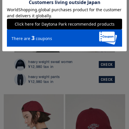
heavy weight sweat women
CHECK
¥12,980 tax in
heavy weight pants
CHECK
¥12,980 tax in