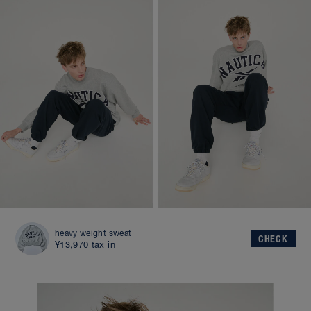
heavy weight sweat
CHECK
¥13,970 tax in