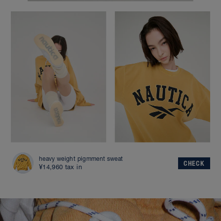
heavy weight pigmment sweat
CHECK
¥14,960 tax in