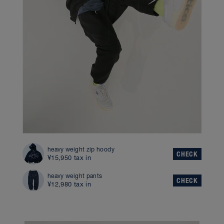
heavy weight zip hoody
CHECK
¥15,950 tax in
heavy weight pants
CHECK
¥12,980 tax in