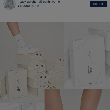
heavy weight half pants women
CHECK
¥12,980 tax in