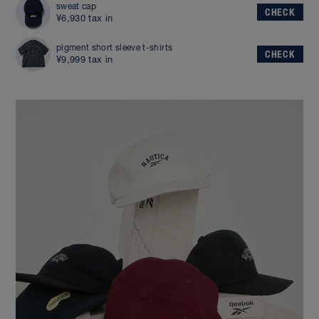
sweat cap
CHECK
¥6,930 tax in
pigment short sleeve t-shirts
CHECK
¥9,999 tax in