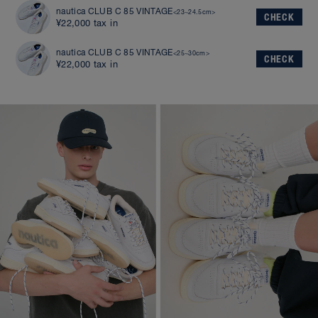
nautica CLUB C 85 VINTAGE
<23~24.5cm>
CHECK
¥22,000 tax in
nautica CLUB C 85 VINTAGE
<25~30cm>
CHECK
¥22,000 tax in