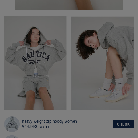
heavy weight zip hoody women
CHECK
¥14,993 tax in