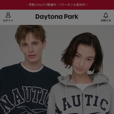
ニューを閉じる
＼早割10%OFF開催中／5クーポンも配布中！
ログイン
お知らせ