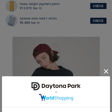
heavy weight pigment pants
CHECK
¥13,970 tax in
2pieces crew neck t-shirts
CHECK
¥6,996 tax in