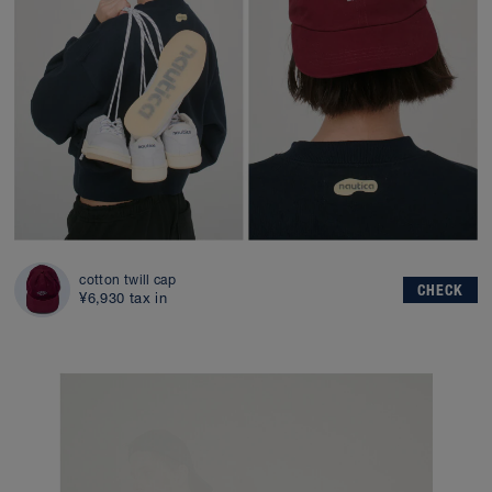
cotton twill cap
CHECK
¥6,930 tax in