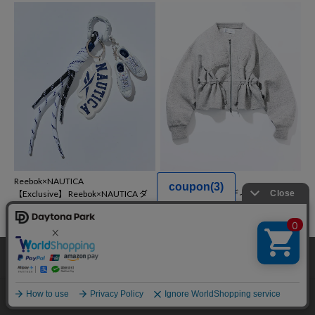
Reebok×NAUTICA
Reebok × NAUTICA
【Exclusive】 Reebok×NAUTICA ダ
【Exclusive】ボンディング ウエスト
ブルネーム キーチャーム
スピンドルジップパーカー
2,750
9,094
円
50%OFF
円
35%OFF
当サイトでは利用体験の向上およびコンテンツの最適な提供、トラフィック
の分析を目的としてCookieを使用しています。
サイトの閲覧を継続された場合、Cookieの利用に同意したことものといたし
ます。
詳細については
プライバシーポリシー
をご確認ください。
承諾する
メニュー
スタイリング
探す
お気に入り
カート