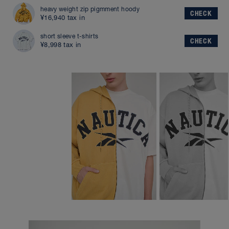
heavy weight zip pigmment hoody
CHECK
¥16,940 tax in
short sleeve t-shirts
CHECK
¥8,998 tax in