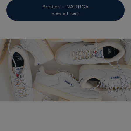
Reebok
×
NAUTICA
view all item