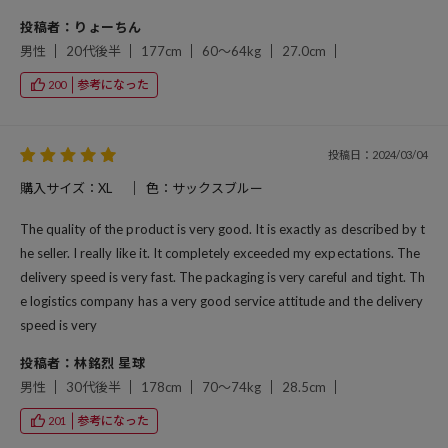
投稿者：りょーちん
男性
20代後半
177cm
60～64kg
27.0cm
参考になった
200
投稿日：2024/03/04
購入サイズ：XL
色：サックスブルー
The quality of the product is very good. It is exactly as described by t
he seller. I really like it. It completely exceeded my expectations. The
delivery speed is very fast. The packaging is very careful and tight. Th
e logistics company has a very good service attitude and the delivery
speed is very
投稿者：林銘烈 星球
男性
30代後半
178cm
70～74kg
28.5cm
参考になった
201