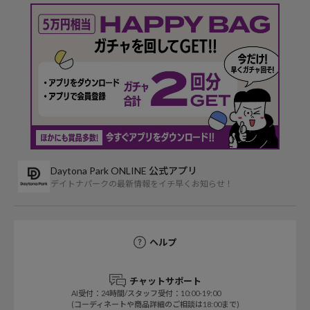
Daytona Park ONLINE 公式アプリ
デイトナパークの最新情報をイチ早くお知らせ！
ヘルプ
チャットサポート
AI受付：24時間/スタッフ受付：10:00-19:00
(コーディネートや商品詳細のご相談は18:00まで)