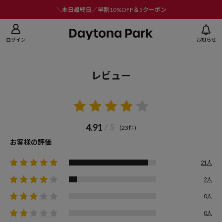
ニューを閉じる
＼本日最終日／早割10%OFF＆5クーポン
ログイン
お知らせ
レビュー
4.91
/ 5
(23件)
お客様の評価
21人
2人
0人
0人