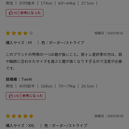
男性
20代後半
174cm
60～64kg
27.5cm
参考になった
92
投稿日：2025/04/21
購入サイズ：M
色：ボーダー/ストライプ
このブランドの特徴の一つは裾が長いこと。筋トレ愛好家の方は、肩
や胸囲に合わせたサイズを選ぶと裾が長くなりすぎるので注意が必要
です。
投稿者：Toshi
男性
40代前半
168cm
70～74kg
26.5cm
参考になった
150
投稿日：2025/04/18
購入サイズ：XXL
色：ボーダー/ストライプ