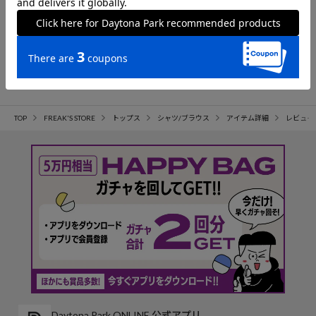
参考になった
245
TOP
FREAK'S STORE
トップス
シャツ/ブラウス
アイテム詳細
レビュー
Daytona Park ONLINE 公式アプリ