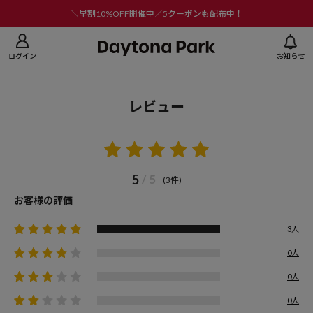
ニューを閉じる
＼早割10%OFF開催中／5クーポンも配布中！
ログイン
お知らせ
レビュー
5
/ 5
(3件)
お客様の評価
3人
0人
0人
0人