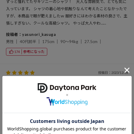
ずっと憧れてたサキソニーのシャツ！ 大人な雰囲気で、とても気に
入っています。 シャツの着心地や肌触りなんて考えたことなかったで
すが、本商品で眼が肥えましたｗ 服好きにはわかる素材の良さで、主
張しすぎない、クールな高級シャツ。 やっぱ大人やわ……
投稿者：yasunori_kasuga
男性
40代前半
175cm
90～94kg
27.5cm
参考になった
174
投稿日：2023/12/04
購入サイズ：
色：
CAHLUMNのシャツでは一番お高いシャツですが、実物を見ると良さ
が伝わります。 オンラインで購入を検討している方は一度店頭で実物
を見てみてください。
投稿者：佐藤
男性
30代前半
180cm
90～94kg
28.5cm