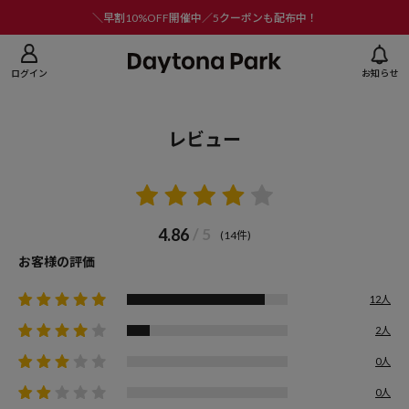
ニューを閉じる
＼早割10%OFF開催中／5クーポンも配布中！
ログイン
お知らせ
レビュー
4.86
/ 5
(14件)
お客様の評価
12人
2人
0人
0人