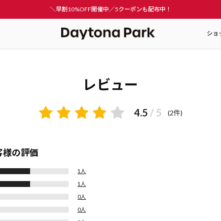
＼早割10%OFF開催中／5クーポンも配布中！
ショ
レビュー
4.5
/ 5
(2件)
客様の評価
1人
1人
0人
0人