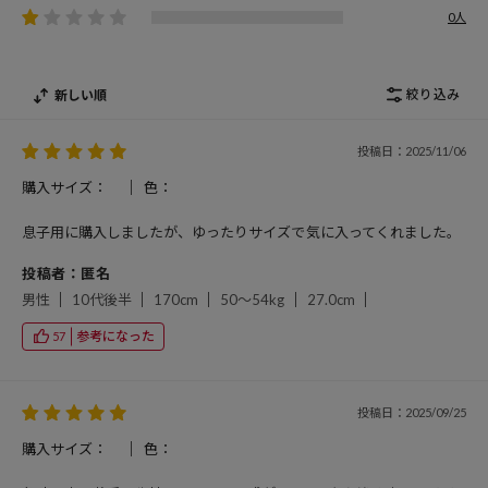
0人
絞り込み
新しい順
投稿日：2025/11/06
購入サイズ：
色：
息子用に購入しましたが、ゆったりサイズで気に入ってくれました。
投稿者：匿名
男性
10代後半
170cm
50～54kg
27.0cm
参考になった
57
投稿日：2025/09/25
購入サイズ：
色：