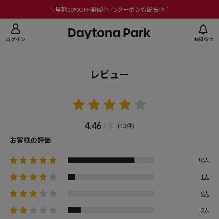
ニューを閉じる
＼早割10%OFF開催中／5クーポンも配布中！
ログイン
お知らせ
レビュー
4.46
/ 5
(13件)
お客様の評価
10人
1人
0人
2人