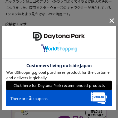
バックのレン騎士団のプリントがカッコよくてそちらが購入の決め手
になりました。両面でスターウォーズのキャラクターが描かれている
Tシャツはあまり見かけないので満足です。
投稿者：マサ
男性
40代前半
170cm
65～69kg
27.0cm
参考になった
94
TOP
FREAK'S STORE
トップス
Tシャツ/カットソー
アイテム詳細
レビ