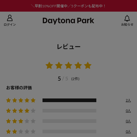
ニューを閉じる
＼早割10%OFF開催中／5クーポンも配布中！
ログイン
お知らせ
レビュー
5
/ 5
(2件)
お客様の評価
2人
0人
0人
0人