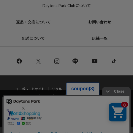
Daytona Park Clubについて
返品・交換について
お問い合わせ
配送について
店舗一覧
コーポレートサイト
リクルート
サステナブルマークについて
プライバシーポリシー
特定商取引法・古物営業法に基づく表記
当サイトでは利用体験の向上およびコンテンツの最適な提供、トラフィック
の分析を目的としてCookieを使用しています。
サイトの閲覧を継続された場合、Cookieの利用に同意したことものといたし
Copyright © DAYTONA INTERNATIONAL Co.,Ltd All Rights Reserved.
ます。
詳細については
プライバシーポリシー
をご確認ください。