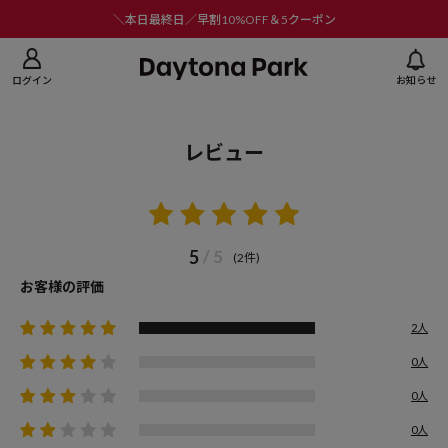
ニューを閉じる
＼本日最終日／早割10%OFF＆5クーポン
ログイン
お知らせ
レビュー
5
/ 5
(2件)
お客様の評価
2人
0人
0人
0人