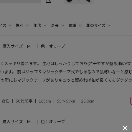
0人
イズ
性別
年代
身長
体重
靴のサイズ
購入サイズ：M
色：オリーブ
くスッキリ着れます。 生地はしっかりしており(若干ですが堅め)襟が
います。 前はジップ＆マジックテープ式でもあるので肌寒いなーと感
首の所にもマジックテープがありキュッと留めれば袖が長くてもダラダ
女性
50代前半
163cm
55～59kg
25.0cm
購入サイズ：M
色：オリーブ