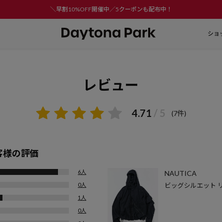
＼早割10%OFF開催中／5クーポンも配布中！
ショ
レビュー
4.71
/ 5
(7件)
客様の評価
6人
NAUTICA
0人
ビッグシルエット 
ラージュ柄 スピン
1人
トブルゾン
0人