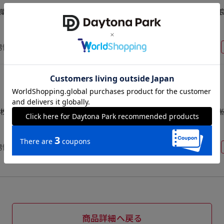
購入しました。友達は160c m台で痩せ型ですが、サイズ感もちょうど
男性
40代後半
購入サイズ：L
色：オリーブ
枚として購入しました。 前作の内側キルト生地と見た目が一緒なので
男性
50代前半
170cm
60～64kg
26.0cm
商品詳細へ戻る