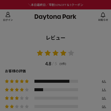
ニューを閉じる
＼本日最終日／早割10%OFF＆5クーポン
ログイン
お知らせ
レビュー
4.8
/ 5
(5件)
お客様の評価
4人
1人
0人
0人