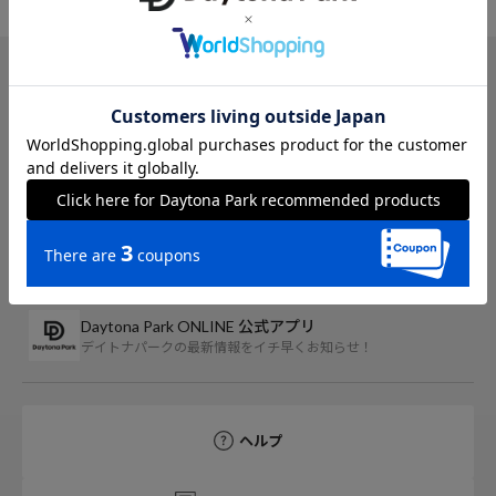
TOP
FREAK'S STORE
ジャケット/アウター
ブルゾン
アイテム詳細
レビ
Daytona Park ONLINE 公式アプリ
デイトナパークの最新情報をイチ早くお知らせ！
ヘルプ