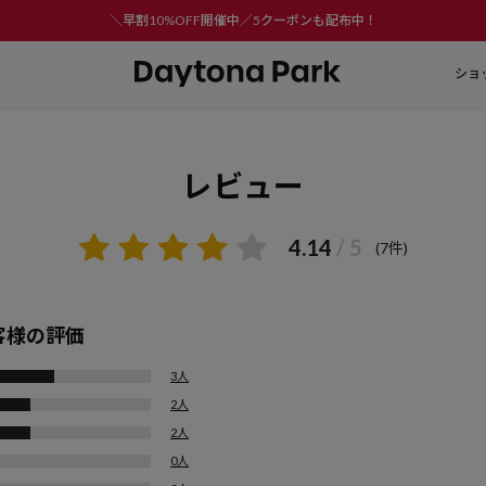
＼早割10%OFF開催中／5クーポンも配布中！
ショ
レビュー
4.14
/ 5
(7件)
客様の評価
3人
2人
2人
0人