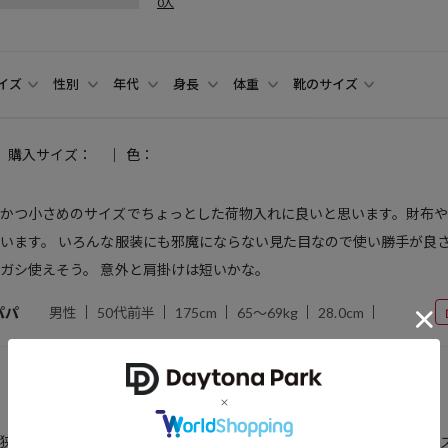
0人
イズ
性別
年代
身長
体重
靴のサイズ
購入サイズ：
色：
ンかつ小さめのサイズでちょっとした荷物入れに良いと思います。財布
います。 いろんな服装にも邪魔にならない見た目なので使い勝手が良
ガシ使えそう。 意外と肩掛けは短いかな。
パパ
男性
50代前半
175cm
65～69kg
28.0cm
購入サイズ：
色：
狭くなっているので 物が入れづらく思ったより物が入りませんが サイ