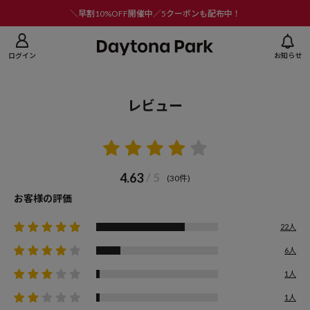
ニューを閉じる
＼早割10%OFF開催中／5クーポンも配布中！
ログイン
お知らせ
レビュー
4.63
/ 5
(30件)
お客様の評価
22人
6人
1人
1人