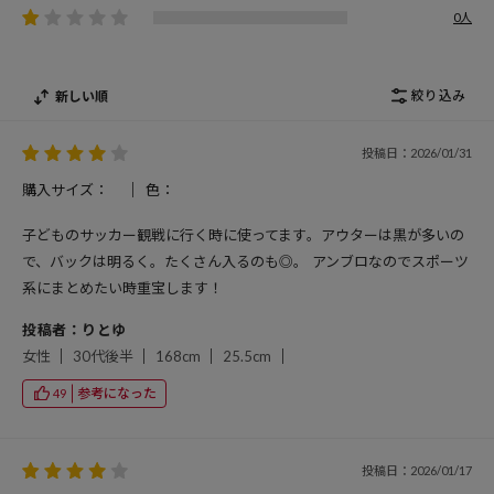
0人
絞り込み
新しい順
投稿日：2026/01/31
購入サイズ：
色：
子どものサッカー観戦に行く時に使ってます。アウターは黒が多いの
で、バックは明るく。たくさん入るのも◎。 アンブロなのでスポーツ
系にまとめたい時重宝します！
投稿者：りとゆ
女性
30代後半
168cm
25.5cm
参考になった
49
投稿日：2026/01/17