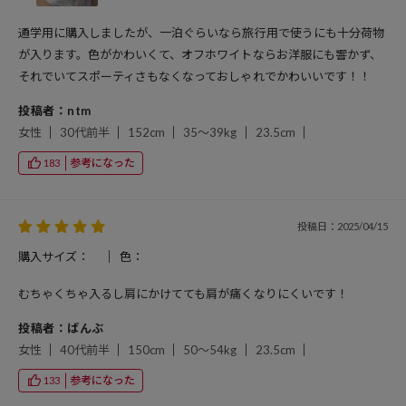
通学用に購入しましたが、一泊ぐらいなら旅行用で使うにも十分荷物
が入ります。色がかわいくて、オフホワイトならお洋服にも響かず、
それでいてスポーティさもなくなっておしゃれでかわいいです！！
投稿者：ntm
女性
30代前半
152cm
35～39kg
23.5cm
参考になった
183
投稿日：2025/04/15
購入サイズ：
色：
むちゃくちゃ入るし肩にかけてても肩が痛くなりにくいです！
投稿者：ばんぶ
女性
40代前半
150cm
50～54kg
23.5cm
参考になった
133