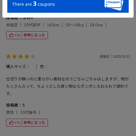
トルも入れられるので、季節問わずに使えます！
投稿者：ふみ⭐︎
未設定
50代前半
163cm
50～54kg
24.0cm
参考になった
156
投稿日：2025/01/12
購入サイズ：
色：
仕切りが無いのと柔らかい素材なのでごちゃごちゃはしますが、物が
たくさん入って、ちょっとした買い物ならポンポン入れられて便利で
す。
投稿者：S
男性
10代後半
参考になった
176