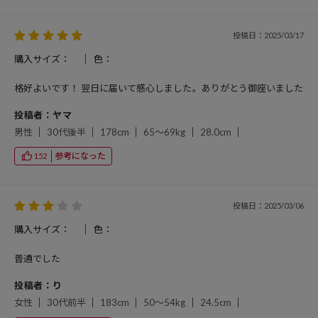
投稿日：2025/03/17
購入サイズ：
色：
格好よいです！ 翌日に届いて感心しました。ありがとう御座いました
投稿者：ヤマ
男性
30代後半
178cm
65～69kg
28.0cm
参考になった
152
投稿日：2025/03/06
購入サイズ：
色：
普通でした
投稿者：り
女性
30代前半
183cm
50～54kg
24.5cm