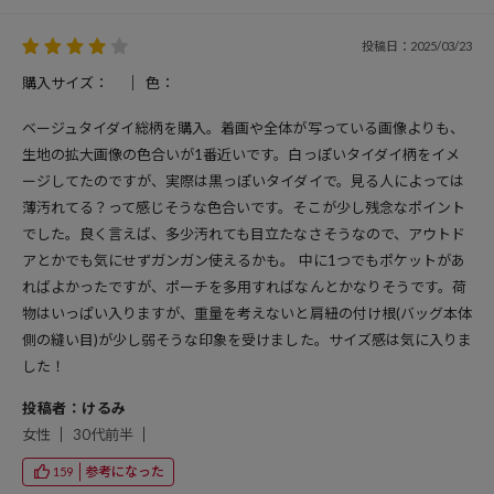
投稿日：2025/03/23
購入サイズ：
色：
ベージュタイダイ総柄を購入。着画や全体が写っている画像よりも、
生地の拡大画像の色合いが1番近いです。白っぽいタイダイ柄をイメ
ージしてたのですが、実際は黒っぽいタイダイで。見る人によっては
薄汚れてる？って感じそうな色合いです。そこが少し残念なポイント
でした。良く言えば、多少汚れても目立たなさそうなので、アウトド
アとかでも気にせずガンガン使えるかも。 中に1つでもポケットがあ
ればよかったですが、ポーチを多用すればなんとかなりそうです。荷
物はいっぱい入りますが、重量を考えないと肩紐の付け根(バッグ本体
側の縫い目)が少し弱そうな印象を受けました。サイズ感は気に入りま
した！
投稿者：けるみ
女性
30代前半
参考になった
159