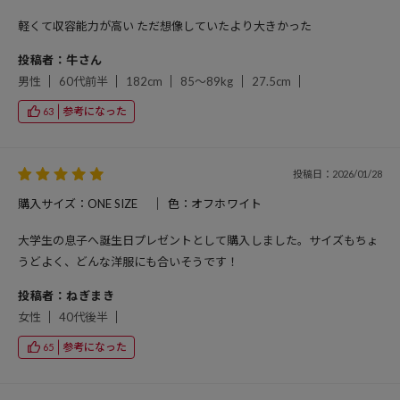
軽くて収容能力が高い ただ想像していたより大きかった
投稿者：牛さん
男性
60代前半
182cm
85～89kg
27.5cm
参考になった
63
投稿日：2026/01/28
購入サイズ：ONE SIZE
色：オフホワイト
大学生の息子へ誕生日プレゼントとして購入しました。サイズもちょ
うどよく、どんな洋服にも合いそうです！
投稿者：ねぎまき
女性
40代後半
参考になった
65