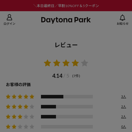
ニューを閉じる
＼本日最終日／早割10%OFF＆5クーポン
ログイン
お知らせ
レビュー
4.14
/ 5
(7件)
お客様の評価
3人
2人
2人
0人