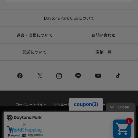
Daytona Park Clubについて
返品・交換について
お問い合わせ
配送について
店舗一覧
コーポレートサイト
リクルート
サステナブルマークについて
プライバシーポリシー
特定商取引法・古物営業法に基づく表記
当サイトでは利用体験の向上およびコンテンツの最適な提供、トラフィック
の分析を目的としてCookieを使用しています。
サイトの閲覧を継続された場合、Cookieの利用に同意したことものといたし
Copyright © DAYTONA INTERNATIONAL Co.,Ltd All Rights Reserved.
ます。