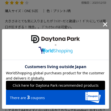
投稿日：2025/12/03
購入サイズ：ONE SIZE
色：プリント/柄
大きさはとても気に入りましたが ﾌｧｽﾅｰだと勘違い！ ﾎﾞﾀﾝにしては間
口が広すぎる！ 残念。。 ﾌﾞﾗｯｸｳｫｯﾁは可愛い。
投稿者：Urara
女性
50代前半
167cm
50～54kg
24.0cm
参考になった
76
投稿日：2025/08/24
購入サイズ：ONE SIZE
色：ベージュ
体型は違うがあるフリークスストアのスタッフ様が、 大好きな憧れメ
ンズメーカーのred caqのチノパンツを２カラー購入したが、色違い
とあわせてたが、ブラウンカラーチノバギーパンツとかっこいい良
く、このバックをあわせてたから、調べて、例えば、生地がしっかり
してるか？A4サイズくらいはいるか？カラーでもstylingしやすいか？