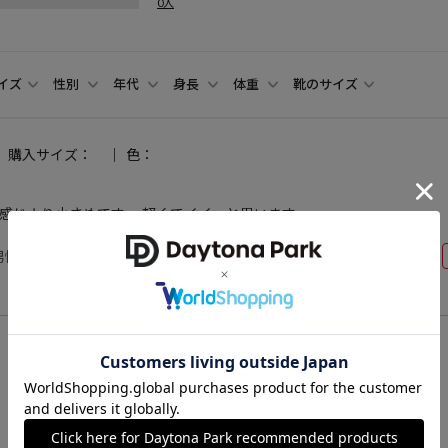
0人
イズ
性別
年代
身長
体重
靴のサイズ
購入サイズ：
色：
感じより小さめです。 軽くてイイ〜と思います。
男性
40代後半
169cm
70～74kg
26.5cm
商品詳細へ戻る