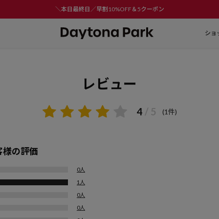
＼本日最終日／早割10%OFF＆5クーポン
ショ
レビュー
4
/ 5
(1件)
客様の評価
0人
1人
0人
0人