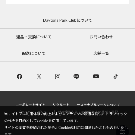
Daytona Park Clubについて
返品・交換について
お問い合わせ
配送について
店舗一覧
コーポレートサイト
リクルート
サステナブルマークについて
プライバシーポリシー
特定商取引法・古物営業法に基づく表記
当サイトでは利用体験の向上およびコンテンツの最適な提供、トラフィック
の分析を目的としてCookieを使用しています。
サイトの閲覧を継続された場合、Cookieの利用に同意したことものといたし
Copyright © DAYTONA INTERNATIONAL Co.,Ltd All Rights Reserved.
ます。