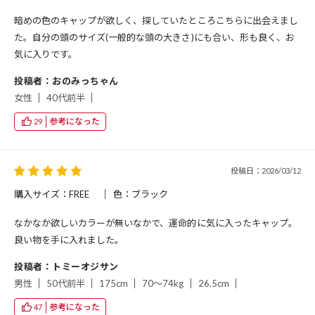
暗めの色のキャップが欲しく、探していたところこちらに出会えまし
た。自分の頭のサイズ(一般的な頭の大きさ)にも合い、形も良く、お
気に入りです。
投稿者：おのみっちゃん
女性
40代前半
参考になった
29
投稿日：2026/03/12
購入サイズ：FREE
色：ブラック
なかなか欲しいカラーが無いなかで、運命的に気に入ったキャップ。
良い物を手に入れました。
投稿者：トミーオジサン
男性
50代前半
175cm
70～74kg
26.5cm
参考になった
47