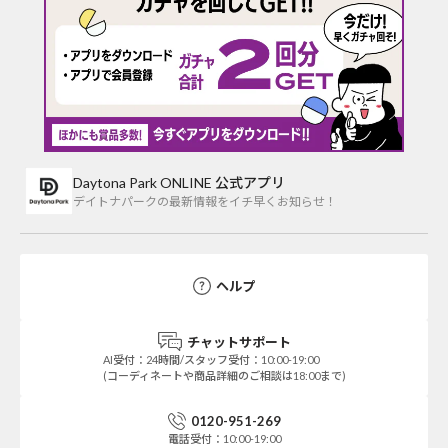
Daytona Park ONLINE 公式アプリ
デイトナパークの最新情報をイチ早くお知らせ！
ヘルプ
チャットサポート
AI受付：24時間/スタッフ受付：10:00-19:00
(コーディネートや商品詳細のご相談は18:00まで)
0120-951-269
電話受付：10:00-19:00