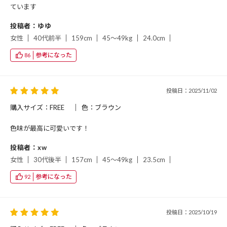
ています
投稿者：ゆゆ
女性
40代前半
159cm
45～49kg
24.0cm
参考になった
86
投稿日：2025/11/02
購入サイズ：FREE
色：ブラウン
色味が最高に可愛いです！
投稿者：xw
女性
30代後半
157cm
45～49kg
23.5cm
参考になった
92
投稿日：2025/10/19