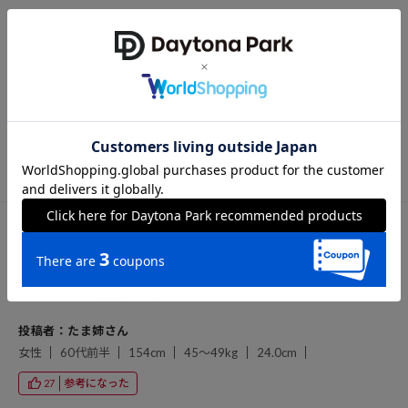
購入サイズ：ONE SIZE
色：HAWAII KHK
少し浅い作りですが自分はそこがお気に入りポイントです。 デザイン
も可愛いので他カラーも購入してヘビロテしてます！！
投稿者：まー
男性
40代前半
参考になった
25
投稿日：2026/04/26
購入サイズ：ONE SIZE
色：HAWAII KHK
涼しくて、色が大変気に入っております！
投稿者：たま姉さん
女性
60代前半
154cm
45～49kg
24.0cm
参考になった
27