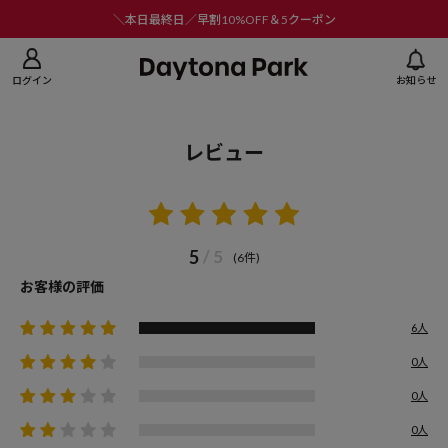
ニューを閉じる
＼本日最終日／早割10%OFF＆5クーポン
ログイン
お知らせ
レビュー
5
/ 5
(6件)
お客様の評価
6人
0人
0人
0人