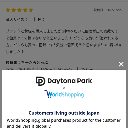
投稿日：2025/05/29
購入サイズ：
色：
ブラックと黄緑を購入しましたが 別物みたいに個性が出て素敵です!
２色買ってて損はないなと思いました！ どちらも良い!!!迷われてる
方、どちらも買って正解です! 気分で着回そうと思います!いい買い物
しました♪
投稿者：ちーたらとっぷ
女性
30代後半
162cm
50～54kg
25.0cm
参考になった
92
投稿日：2025/05/11
購入サイズ：
色：
お店で試着した時はめちゃくちゃ可愛かったんですが、いざ自宅で着
てみると年齢的なものなのか、大きな襟が赤ちゃんのスタイに見え