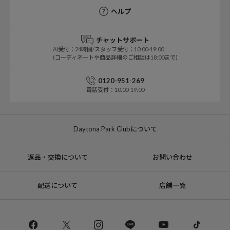
ヘルプ
チャットサポート
AI受付：24時間/スタッフ受付：10:00-19:00
(コーディネートや商品詳細のご相談は18:00まで)
0120-951-269
電話受付：10:00-19:00
Daytona Park Clubについて
返品・交換について
お問い合わせ
配送について
店舗一覧