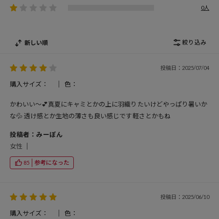
0人
絞り込み
新しい順
投稿日：2025/07/04
購入サイズ：
色：
かわいい〜💕真夏にキャミとかの上に羽織りたいけどやっぱり暑いか
な💦 透け感とか生地の薄さも良い感じです軽さとかもね
投稿者：みーぽん
女性
参考になった
85
投稿日：2025/06/10
購入サイズ：
色：