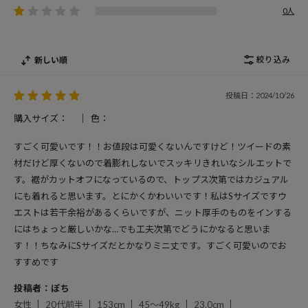
0人
絞り込み
新しい順
投稿日：2024/10/26
購入サイズ：
色：
すごく可愛いです！！お値段は可愛くないんですけど！ツイードの素
材だけど厚くないので着膨れしないでスッキリきれいなシルエットで
す。裾がカットオフになっているので、トップス次第ではカジュアル
にも着れると思います。とにかくかわいいです！私はSサイズですウ
エストは若干余裕があるくらいですが、ニット厚手のものをインする
にはちょっと厳しいかな…でも工夫次第でどうにかなると思いま
す！！ちなみにSサイズだとかなりミニ丈です。すごく可愛いのでお
すすめです
投稿者：ぽち
女性
20代前半
153cm
45～49kg
23.0cm