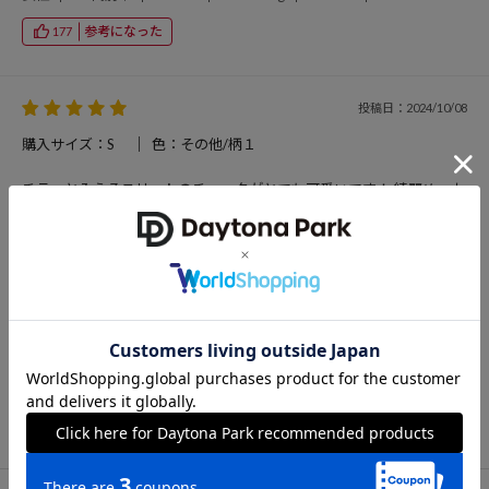
参考になった
177
投稿日：2024/10/08
購入サイズ：S
色：その他/柄１
チラッとみえるスリットのチェックがとても可愛いです！ 綺麗め、カ
ジュアルでも行けちゃいます！
投稿者：ぬむ
女性
20代前半
162cm
参考になった
148
TOP
OUTLET
スカート
スカート
アイテム詳細
レビュー一覧