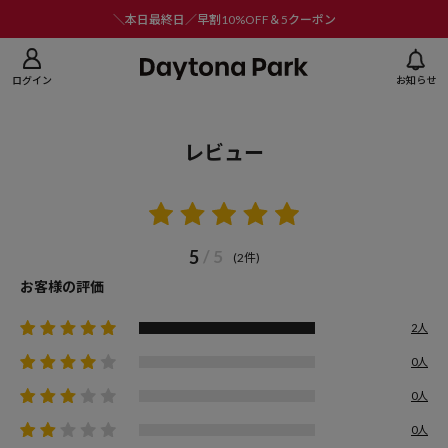
ニューを閉じる
＼本日最終日／早割10%OFF＆5クーポン
ログイン
お知らせ
レビュー
5
/ 5
(2件)
お客様の評価
2人
0人
0人
0人