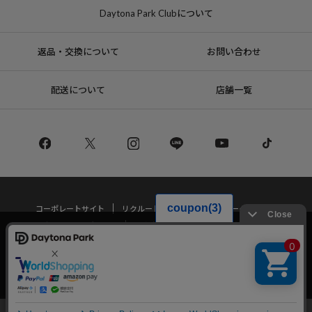
Daytona Park Clubについて
返品・交換について
お問い合わせ
配送について
店舗一覧
コーポレートサイト
リクルート
サステナブルマークについて
プライバシーポリシー
特定商取引法・古物営業法に基づく表記
当サイトでは利用体験の向上およびコンテンツの最適な提供、トラフィック
の分析を目的としてCookieを使用しています。
サイトの閲覧を継続された場合、Cookieの利用に同意したことものといたし
Copyright © DAYTONA INTERNATIONAL Co.,Ltd All Rights Reserved.
ます。
詳細については
プライバシーポリシー
をご確認ください。