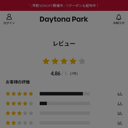
ニューを閉じる
＼早割10%OFF開催中／5クーポンも配布中！
ログイン
お知らせ
レビュー
4.86
/ 5
(7件)
お客様の評価
6人
1人
0人
0人