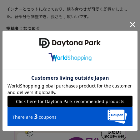
インナーとセットになっており、組み合わせが可愛く即買いしまし
た。紐部分も調整でき、長さも丁度いいです。
投稿者：なつめぐ
女性
30代後半
156cm
50～54kg
23.0cm
参考になった
120
TOP
OUTLET
トップス
Tシャツ/カットソー
アイテム詳細
レビュー一覧