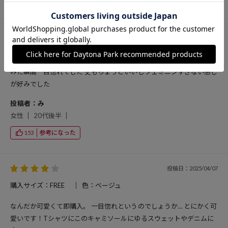
投稿日：2025/04/10
購入サイズ：FREE
色：ベージュ
みた瞬間一目惚れでした 丈もちょうどいいしフェミニンすぎない感じ
が好みでした
投稿者：み
女性
20代後半
参考になった
153
投稿日：2025/04/07
購入サイズ：FREE
色：ベージュ
なんだか可愛くて即購入。 一目惚れというのでしょうか… とにかく可
愛いです！Tシャツにこのキャミソールにゆるスウェットやデニムに