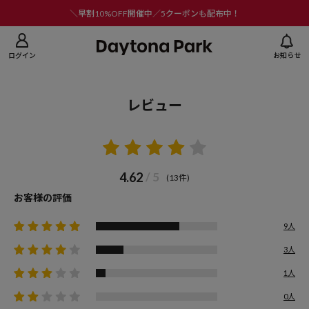
ニューを閉じる
＼早割10%OFF開催中／5クーポンも配布中！
ログイン
お知らせ
レビュー
4.62
/ 5
(13件)
お客様の評価
9人
3人
1人
0人