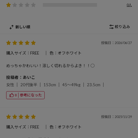
0人
絞り込み
新しい順
投稿日：2026/06/27
購入サイズ：FREE
色：オフホワイト
めっちゃかわいい！涼しく切れるからよき！！◯
投稿者：あいこ
女性
20代後半
153cm
45～49kg
23.5cm
参考になった
8
投稿日：2025/11/29
購入サイズ：FREE
色：オフホワイト