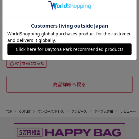
購入サイズ：FREE
色：サックスブルー
妊娠中でも着られるゆったりワンピースを探していました。こちらは
身幅もあり、ゆとりを持って着用できるサイズ感でした◎ 夏に1枚で
さらっと使えそうなので、もう1枚購入しようと思います！
投稿者：いく
女性
30代前半
158cm
参考になった
97
TOP
OUTLET
ワンピース/ドレス
ワンピース
アイテム詳細
レビュー一覧