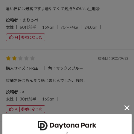
暑い日には最高です♪着やすくて気持ちのいい生地😍
投稿者：まりっぺ
女性
60代前半
159cm
70～74kg
24.0cm
参考になった
94
投稿日：2025/07/22
購入サイズ：FREE
色：サックスブルー
接触冷感はあんまり感じませんでした、残念。
投稿者：a
女性
30代前半
165cm
参考になった
90
投稿日：2025/06/05