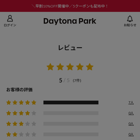
ニューを閉じる
＼早割10%OFF開催中／5クーポンも配布中！
ログイン
お知らせ
レビュー
5
/ 5
(7件)
お客様の評価
7人
0人
0人
0人