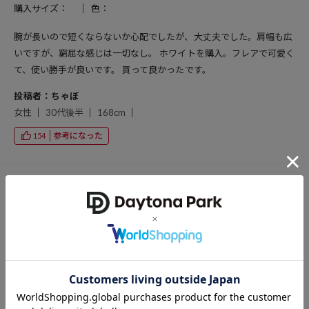
購入サイズ：
色：
腕が長いので短くならないか心配でしたが、大丈夫でした。肩幅も広
いですが、窮屈な感じは一切なし。 ホワイトを購入。フレアで可愛く
て、使い勝手が良いです。 買って良かったです。
投稿者：ちゃぼ
女性
30代後半
168cm
参考になった
154
投稿日：2022/09/29
購入サイズ：
色：
ピッタリしすぎず、レトロな感じが可愛い。 袖も広がっててオシャ
レ。
投稿者：あねご
女性
40代前半
166cm