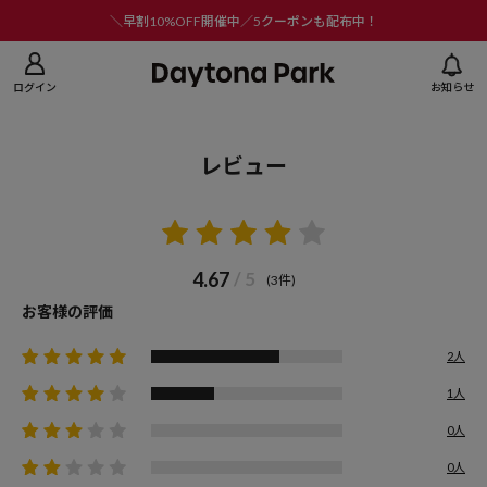
ニューを閉じる
＼早割10%OFF開催中／5クーポンも配布中！
ログイン
お知らせ
レビュー
4.67
/ 5
(3件)
お客様の評価
2人
1人
0人
0人