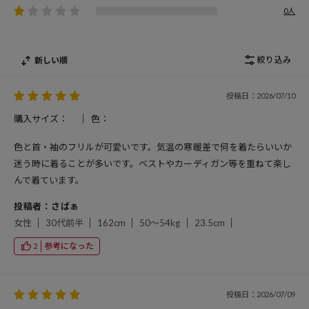
0人
絞り込み
新しい順
投稿日：2026/07/10
購入サイズ：
色：
色と首・袖のフリルが可愛いです。気温の寒暖差で何を着たらいいか
迷う時に着ることが多いです。ベストやカーディガン等を重ねて楽し
んで着ています。
投稿者：さばぁ
女性
30代前半
162cm
50～54kg
23.5cm
参考になった
2
投稿日：2026/07/09