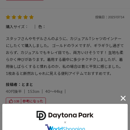
投稿日：2025/07/14
購入サイズ：
色：
スタッフさんやモデルさんのように、カジュアルTシャツのインナー
にしたくて購入しました。 ゴールドのラメですが、ギラギラし過ぎて
おらず、カジュアルでもキレイ目でも、両方いけそうです！ 生地も柔
らかく伸びがあります。着用する最中に多少チクチクしましたが、着
用後しばらくすると慣れるのか、私の場合は割と平気に感じました。
1枚あると断然おしゃれに見える便利アイテムでおすすめです。
投稿者：とまと
40代後半
153cm
40～44kg
参考になった
108
投稿日：2025/06/28