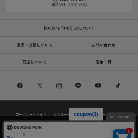
電話受付：10:00-19:00
Daytona Park Clubについて
返品・交換について
お問い合わせ
配送について
店舗一覧
コーポレートサイト
リクルート
サステナブルマークについて
プライバシーポリシー
特定商取引法・古物営業法に基づく表記
当サイトでは利用体験の向上およびコンテンツの最適な提供、トラフィック
の分析を目的としてCookieを使用しています。
サイトの閲覧を継続された場合、Cookieの利用に同意したことものといたし
Copyright © DAYTONA INTERNATIONAL Co.,Ltd All Rights Reserved.