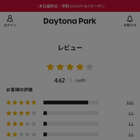
ニューを閉じる
＼本日最終日／早割10%OFF＆5クーポン
ログイン
お知らせ
レビュー
4.62
/ 5
(16件)
お客様の評価
13人
1人
1人
1人