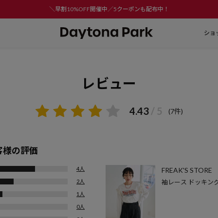
＼早割10%OFF開催中／5クーポンも配布中！
ショ
レビュー
4.43
/ 5
(7件)
客様の評価
4人
FREAK'S STORE
2人
袖レース ドッキン
1人
0人