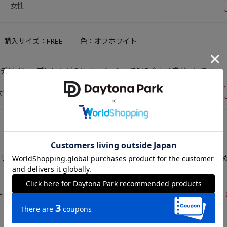
女性
購入サイズ：FREE
色：オフホワイト
デザイン。 プリントがらはボーイッシュで組み合わせ感がいいです
女性
50代前半
164cm
55～59kg
25.0cm
購入サイズ：FREE
色：ダークグレー
リルがどうかなと思ったのですが 小さめでフリフリしすぎず、丈が短
ー
女性
30代後半
162cm
50～54kg