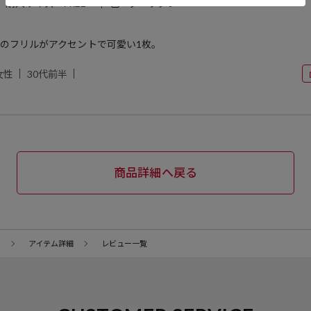
購入サイズ：FREE
色：ダークグレー
のフリルがアクセントで可愛い1枚。
女性
30代前半
商品詳細へ戻る
ー
アイテム詳細
レビュー一覧