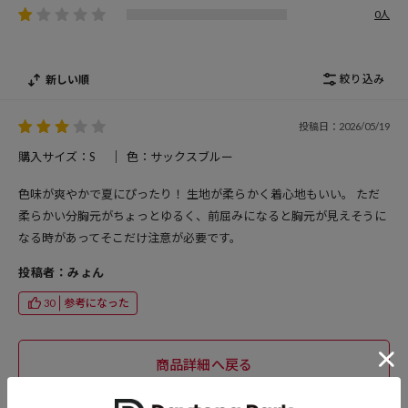
0人
絞り込み
新しい順
投稿日：2026/05/19
購入サイズ：S
色：サックスブルー
色味が爽やかで夏にぴったり！ 生地が柔らかく着心地もいい。 ただ
柔らかい分胸元がちょっとゆるく、前屈みになると胸元が見えそうに
なる時があってそこだけ注意が必要です。
投稿者：みょん
参考になった
30