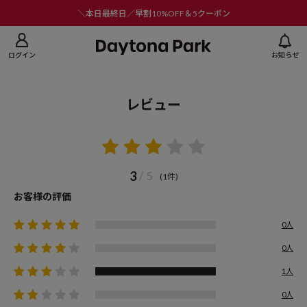
ニューを閉じる
＼本日最終日／早割10%OFF＆5クーポン
ログイン
お知らせ
レビュー
3
/ 5
(1件)
お客様の評価
0人
0人
1人
0人