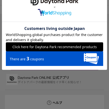
TOP
FREAK'S STORE
トップス
Tシャツ/カットソー
アイテム詳細
レビ
Daytona Park ONLINE 公式アプリ
デイトナパークの最新情報をイチ早くお知らせ！
ヘルプ